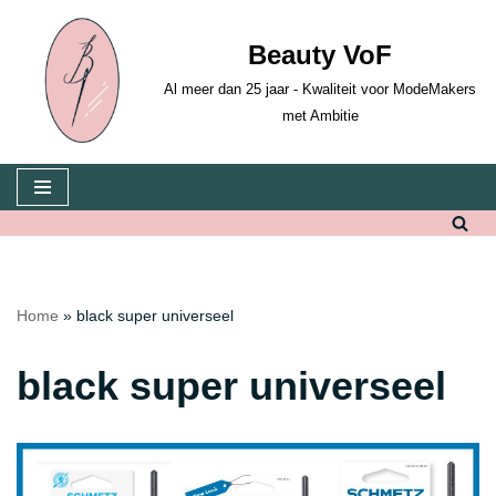
Beauty VoF
Ga
naar
Al meer dan 25 jaar - Kwaliteit voor ModeMakers
de
met Ambitie
inhoud
Home
»
black super universeel
black super universeel