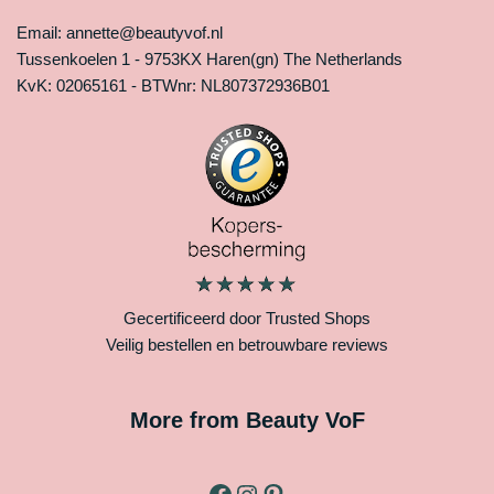
Email: annette@beautyvof.nl
Tussenkoelen 1 - 9753KX Haren(gn) The Netherlands
KvK: 02065161 - BTWnr: NL807372936B01
Gecertificeerd door Trusted Shops
Veilig bestellen en betrouwbare reviews
More from Beauty VoF