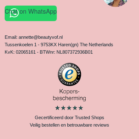
Chat on WhatsApp
Email: annette@beautyvof.nl
Tussenkoelen 1 - 9753KX Haren(gn) The Netherlands
KvK: 02065161 - BTWnr: NL807372936B01
Gecertificeerd door Trusted Shops
Veilig bestellen en betrouwbare reviews