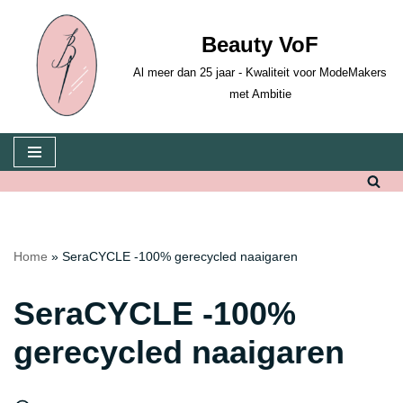
Beauty VoF
Ga
naar
Al meer dan 25 jaar - Kwaliteit voor ModeMakers
de
met Ambitie
inhoud
Home
»
SeraCYCLE -100% gerecycled naaigaren
SeraCYCLE -100%
gerecycled naaigaren