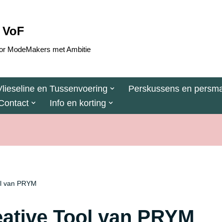
 VoF
 voor ModeMakers met Ambitie
Vlieseline en Tussenvoering
Perskussens en persma
Contact
Info en korting
ol van PRYM
eative Tool van PRYM