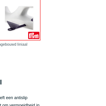
ngebouwd liniaal
l
ft een antislip
et om vermoeidheid in