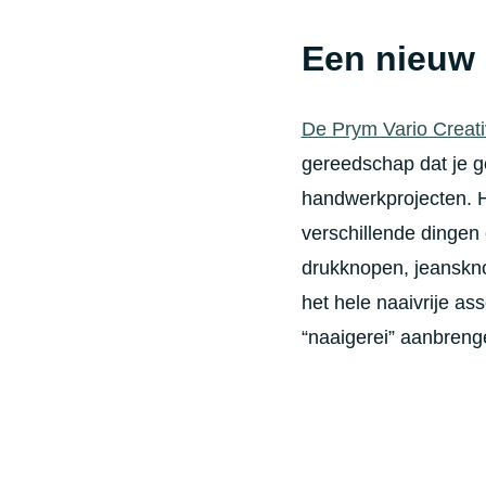
Een nieuw
De Prym Vario Creati
gereedschap dat je ge
handwerkprojecten. H
verschillende dingen
drukknopen, jeanskno
het hele naaivrije as
“naaigerei” aanbreng