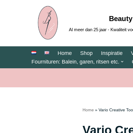
Ga
Beauty
naar
Al meer dan 25 jaar - Kwaliteit
de
inhoud
Home
Shop
Inspiratie
Fournituren: Balein, garen, ritsen etc.
Home
»
Vario Creative To
Vario Cr