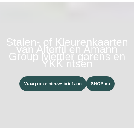
Stalen- of Kleurenkaarten
van Alterfil en Amann
Group Mettler garens en
YKK ritsen
Vraag onze nieuwsbrief aan
SHOP nu