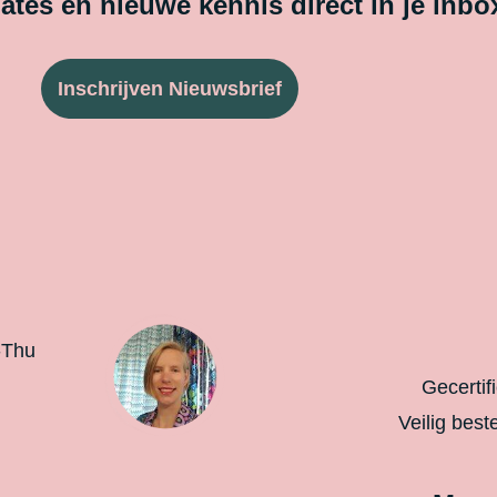
tes en nieuwe kennis direct in je inbo
Inschrijven Nieuwsbrief
-Thu
Gecertif
Veilig best