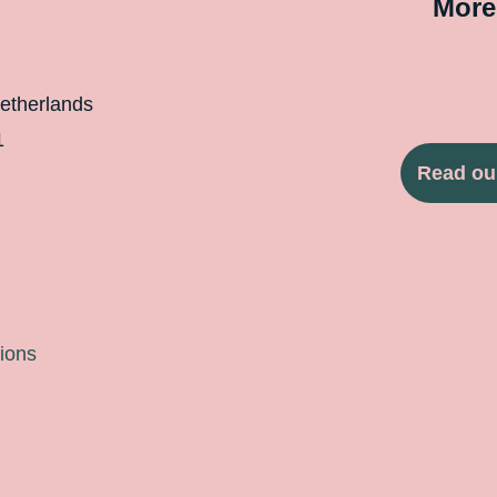
More
etherlands
1
Read ou
ions