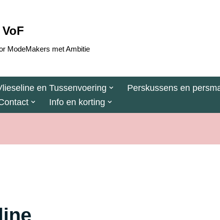
 VoF
 voor ModeMakers met Ambitie
Vlieseline en Tussenvoering
Perskussens en persma
Contact
Info en korting
line