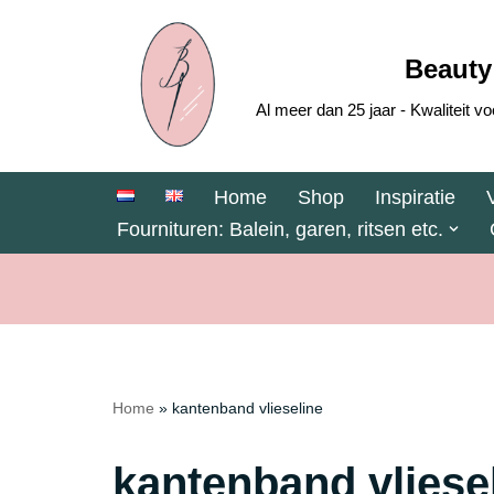
Ga
Beauty
naar
Al meer dan 25 jaar - Kwaliteit
de
inhoud
Home
Shop
Inspiratie
Fournituren: Balein, garen, ritsen etc.
Home
»
kantenband vlieseline
kantenband vliese