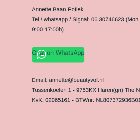
Annette Baan-Potiek
Tel./ whatsapp / Signal: 06 30746623 (Mon
9:00-17:00h)
Chat on WhatsApp
Email: annette@beautyvof.nl
Tussenkoelen 1 - 9753KX Haren(gn) The N
KvK: 02065161 - BTWnr: NL807372936B0
Legal