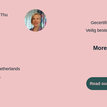
-Thu
Gecertif
Veilig best
More
etherlands
1
Read ou