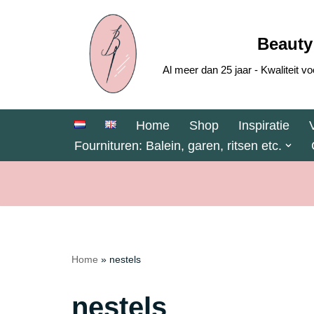
Ga
Beauty
naar
Al meer dan 25 jaar - Kwaliteit
de
inhoud
Home
Shop
Inspiratie
Fournituren: Balein, garen, ritsen etc.
Home
»
nestels
nestels