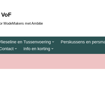
 VoF
 voor ModeMakers met Ambitie
Vlieseline en Tussenvoering
Perskussens en persma
Contact
Info en korting