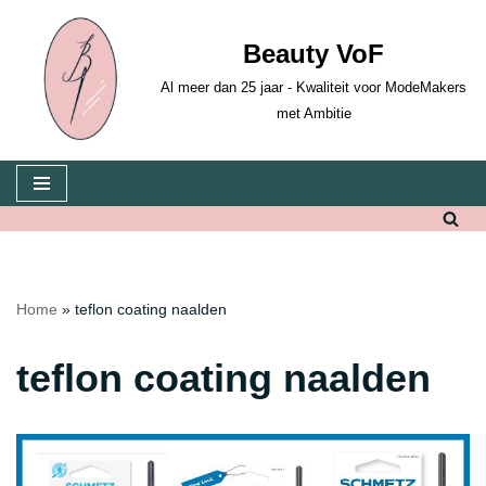
Beauty VoF
Ga
naar
Al meer dan 25 jaar - Kwaliteit voor ModeMakers
de
met Ambitie
inhoud
Home
»
teflon coating naalden
teflon coating naalden