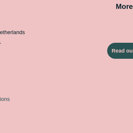
More
etherlands
1
Read ou
ions