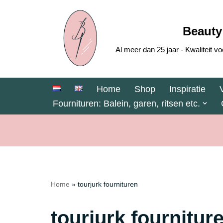
Ga
Beauty
naar
Al meer dan 25 jaar - Kwaliteit
de
inhoud
Home
Shop
Inspiratie
Fournituren: Balein, garen, ritsen etc.
Home
»
tourjurk fournituren
tourjurk fournitur