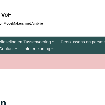
 VoF
 voor ModeMakers met Ambitie
Vlieseline en Tussenvoering
Perskussens en persma
Contact
Info en korting
en