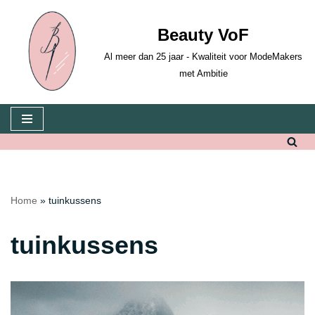
Beauty VoF
Ga
naar
Al meer dan 25 jaar - Kwaliteit voor ModeMakers
de
met Ambitie
inhoud
Home
»
tuinkussens
tuinkussens