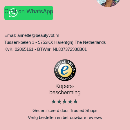
Chat on WhatsApp
Email: annette@beautyvof.nl
Tussenkoelen 1 - 9753KX Haren(gn) The Netherlands
KvK: 02065161 - BTWnr: NL807372936B01
Gecertificeerd door Trusted Shops
Veilig bestellen en betrouwbare reviews