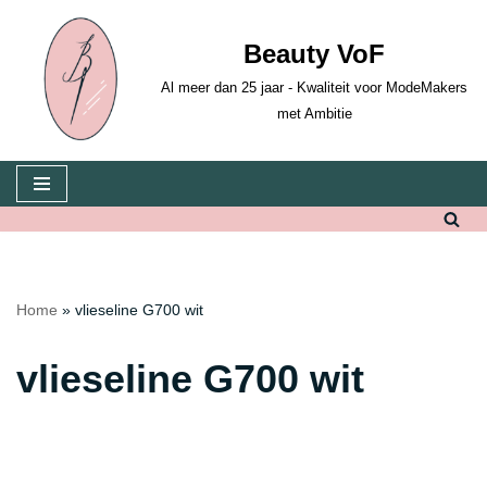
Beauty VoF
Ga
naar
Al meer dan 25 jaar - Kwaliteit voor ModeMakers
de
met Ambitie
inhoud
Home
»
vlieseline G700 wit
vlieseline G700 wit