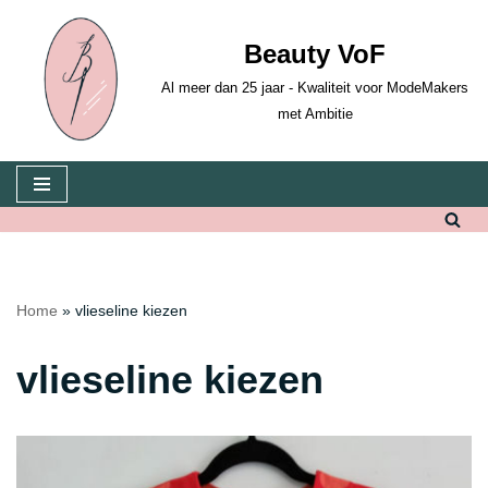
Beauty VoF
Ga
naar
Al meer dan 25 jaar - Kwaliteit voor ModeMakers
de
met Ambitie
inhoud
Home
»
vlieseline kiezen
vlieseline kiezen