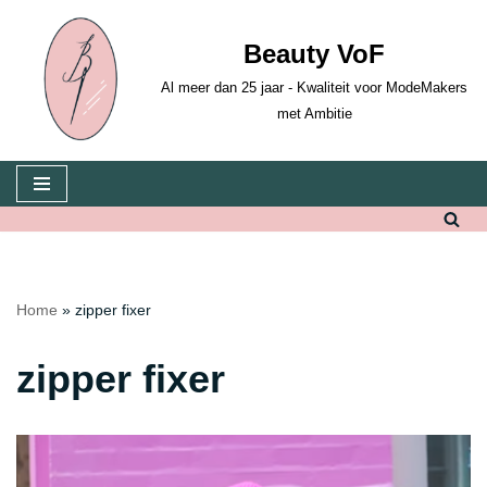
Beauty VoF
Ga
naar
Al meer dan 25 jaar - Kwaliteit voor ModeMakers
de
met Ambitie
inhoud
Home
»
zipper fixer
zipper fixer