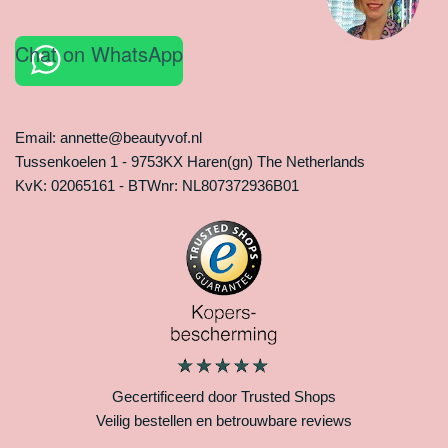
Chat on WhatsApp
Email: annette@beautyvof.nl
Tussenkoelen 1 - 9753KX Haren(gn) The Netherlands
KvK: 02065161 - BTWnr: NL807372936B01
Gecertificeerd door Trusted Shops
Veilig bestellen en betrouwbare reviews