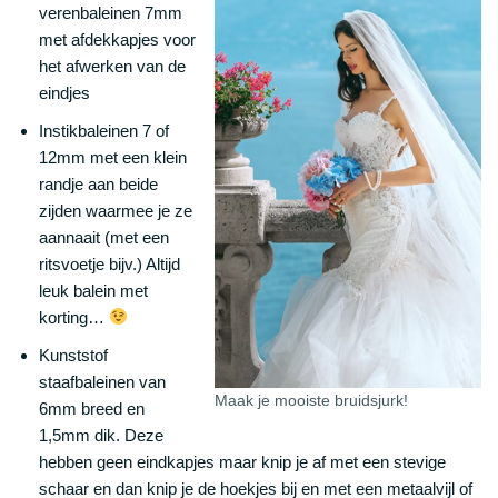
verenbaleinen 7mm
met afdekkapjes voor
het afwerken van de
eindjes
Instikbaleinen 7 of
12mm met een klein
randje aan beide
zijden waarmee je ze
aannaait (met een
ritsvoetje bijv.) Altijd
leuk balein met
korting…
Kunststof
staafbaleinen van
Maak je mooiste bruidsjurk!
6mm breed en
1,5mm dik. Deze
hebben geen eindkapjes maar knip je af met een stevige
schaar en dan knip je de hoekjes bij en met een metaalvijl of