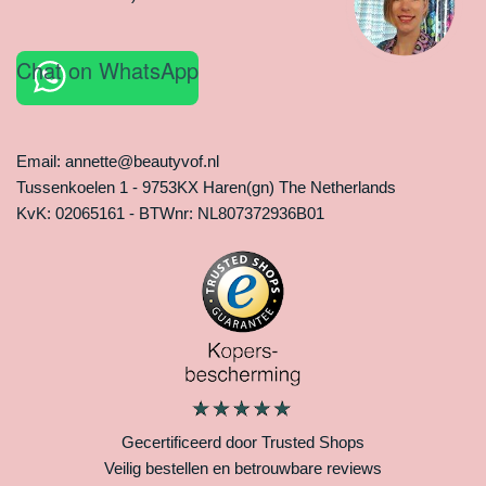
Chat on WhatsApp
Email: annette@beautyvof.nl
Tussenkoelen 1 - 9753KX Haren(gn) The Netherlands
KvK: 02065161 - BTWnr: NL807372936B01
Gecertificeerd door Trusted Shops
Veilig bestellen en betrouwbare reviews