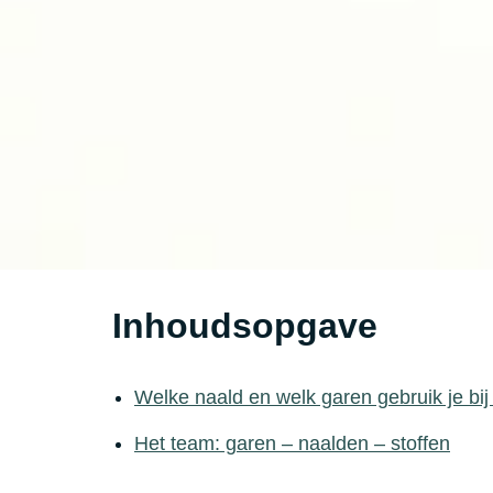
Inhoudsopgave
Welke naald en welk garen gebruik je bij
Het team: garen – naalden – stoffen