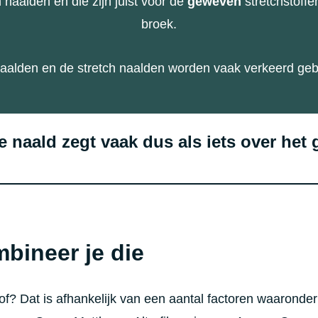
 naalden en die zijn juist voor de
geweven
stretchstoff
broek.
 naalden en de stretch naalden worden vaak verkeerd geb
 naald zegt vaak dus als iets over het
bineer je die
f? Dat is afhankelijk van een aantal factoren waaronder 