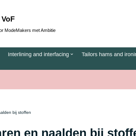
 VoF
 voor ModeMakers met Ambitie
Interlining and interfacing
Tailors hams and ironi
lden bij stoffen
ren en naalden bij stoff