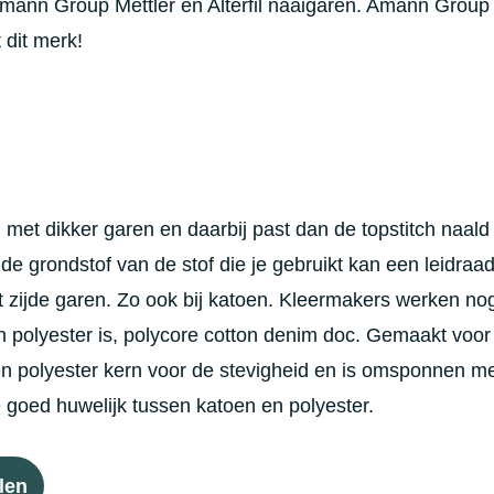
mann Group Mettler en Alterfil naaigaren. Amann Group 
 dit merk!
met dikker garen en daarbij past dan de topstitch naald 
 de grondstof van de stof die je gebruikt kan een leidraa
icht zijde garen. Zo ook bij katoen. Kleermakers werken n
n polyester is, polycore cotton denim doc. Gemaakt voo
en polyester kern voor de stevigheid en is omsponnen met
e goed huwelijk tussen katoen en polyester.
len