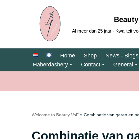
Skip
Beauty
to
Al meer dan 25 jaar - Kwaliteit
content
Home
Shop
News - Blogs
Haberdashery
Contact
General
Welcome to Beauty VoF
»
Combinatie van garen en naa
Combinatie van ga