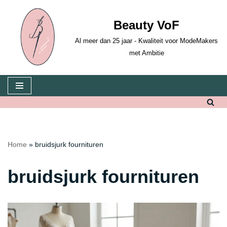
Beauty VoF
Ga
naar
Al meer dan 25 jaar - Kwaliteit voor ModeMakers
de
met Ambitie
inhoud
Home
»
bruidsjurk fournituren
bruidsjurk fournituren