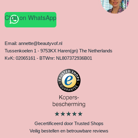
Chat on WhatsApp
Email: annette@beautyvof.nl
Tussenkoelen 1 - 9753KX Haren(gn) The Netherlands
KvK: 02065161 - BTWnr: NL807372936B01
Gecertificeerd door Trusted Shops
Veilig bestellen en betrouwbare reviews