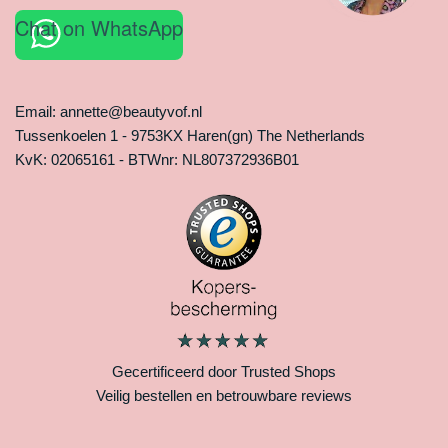
Chat on WhatsApp
Email: annette@beautyvof.nl
Tussenkoelen 1 - 9753KX Haren(gn) The Netherlands
KvK: 02065161 - BTWnr: NL807372936B01
Gecertificeerd door Trusted Shops
Veilig bestellen en betrouwbare reviews