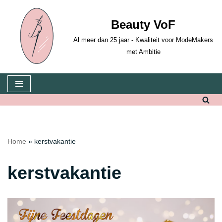
Beauty VoF
Ga
naar
Al meer dan 25 jaar - Kwaliteit voor ModeMakers
de
met Ambitie
inhoud
Home
»
kerstvakantie
kerstvakantie