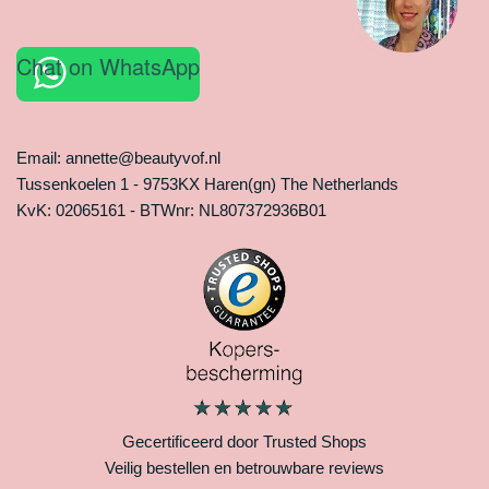
Chat on WhatsApp
Email: annette@beautyvof.nl
Tussenkoelen 1 - 9753KX Haren(gn) The Netherlands
KvK: 02065161 - BTWnr: NL807372936B01
Gecertificeerd door Trusted Shops
Veilig bestellen en betrouwbare reviews