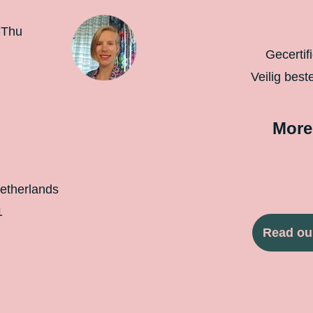
-Thu
Gecertif
Veilig best
More
etherlands
1
Read ou