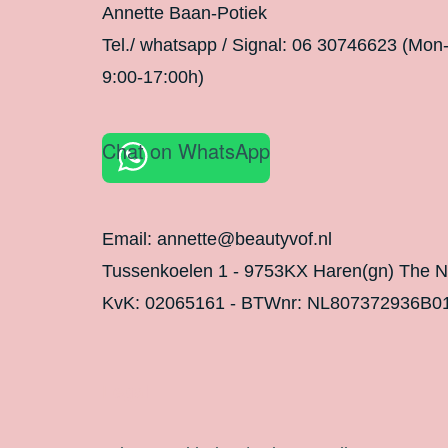
Annette Baan-Potiek
Tel./ whatsapp / Signal: 06 30746623 (Mon
9:00-17:00h)
Chat on WhatsApp
Email: annette@beautyvof.nl
Tussenkoelen 1 - 9753KX Haren(gn) The N
KvK: 02065161 - BTWnr: NL807372936B0
Legal