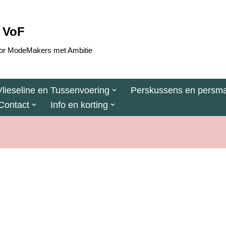
 VoF
 voor ModeMakers met Ambitie
Vlieseline en Tussenvoering
Perskussens en persma
Contact
Info en korting