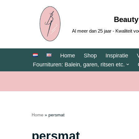
Ga
Beauty
naar
Al meer dan 25 jaar - Kwaliteit
de
inhoud
Home
Shop
Inspiratie
Fournituren: Balein, garen, ritsen etc.
Home
»
persmat
persmat