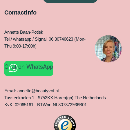
Contactinfo
Annette Baan-Potiek
Tel./ whatsapp / Signal: 06 30746623 (Mon-
Thu 9:00-17:00h)
Chat on WhatsApp
Email: annette@beautyvof.nl
Tussenkoelen 1 - 9753KX Haren(gn) The Netherlands
KvK: 02065161 - BTWnr: NL807372936B01