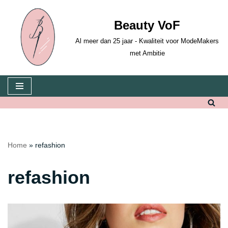
Beauty VoF
Ga
naar
Al meer dan 25 jaar - Kwaliteit voor ModeMakers
de
met Ambitie
inhoud
Home
»
refashion
refashion