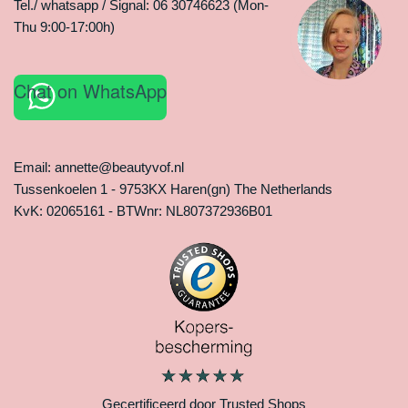
Tel./ whatsapp / Signal: 06 30746623 (Mon-
Thu 9:00-17:00h)
Chat on WhatsApp
Email: annette@beautyvof.nl
Tussenkoelen 1 - 9753KX Haren(gn) The Netherlands
KvK: 02065161 - BTWnr: NL807372936B01
Gecertificeerd door Trusted Shops