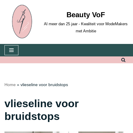
Beauty VoF
Ga
naar
Al meer dan 25 jaar - Kwaliteit voor ModeMakers
de
met Ambitie
inhoud
Home
»
vlieseline voor bruidstops
vlieseline voor
bruidstops