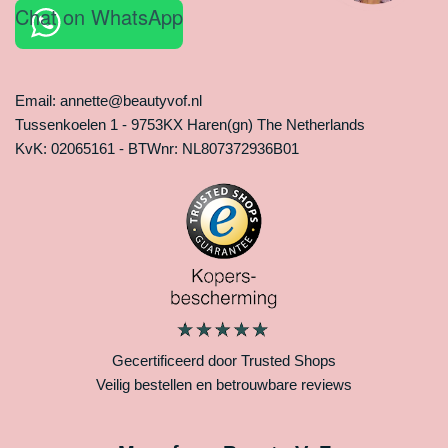
Chat on WhatsApp
Email: annette@beautyvof.nl
Tussenkoelen 1 - 9753KX Haren(gn) The Netherlands
KvK: 02065161 - BTWnr: NL807372936B01
Gecertificeerd door Trusted Shops
Veilig bestellen en betrouwbare reviews