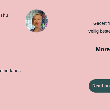
-Thu
Gecertif
Veilig best
More
etherlands
1
Read ou