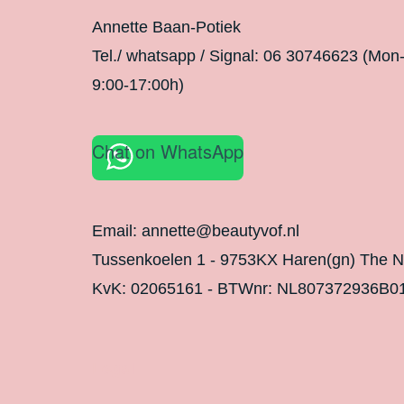
Annette Baan-Potiek
Tel./ whatsapp / Signal: 06 30746623 (Mon
9:00-17:00h)
Chat on WhatsApp
Email: annette@beautyvof.nl
Tussenkoelen 1 - 9753KX Haren(gn) The N
KvK: 02065161 - BTWnr: NL807372936B0
Legal