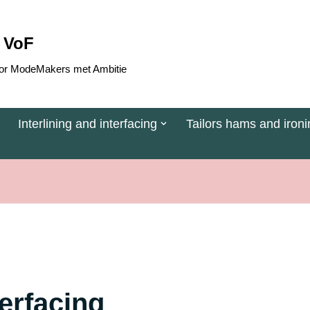
 VoF
 voor ModeMakers met Ambitie
Interlining and interfacing
Tailors hams and ironi
terfacing