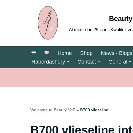
Skip
Beauty
to
Al meer dan 25 jaar - Kwaliteit
content
Home
Shop
News - Blogs
Haberdashery
Contact
General
Welcome to Beauty VoF
»
B700 vlieseline
B700 vlieseline in