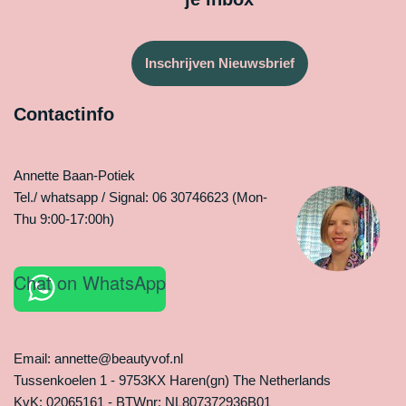
Inschrijven Nieuwsbrief
Contactinfo
Annette Baan-Potiek
Tel./ whatsapp / Signal: 06 30746623 (Mon-
Thu 9:00-17:00h)
Chat on WhatsApp
Email: annette@beautyvof.nl
Tussenkoelen 1 - 9753KX Haren(gn) The Netherlands
KvK: 02065161 - BTWnr: NL807372936B01