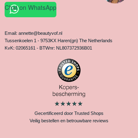
Chat on WhatsApp
Email: annette@beautyvof.nl
Tussenkoelen 1 - 9753KX Haren(gn) The Netherlands
KvK: 02065161 - BTWnr: NL807372936B01
Gecertificeerd door Trusted Shops
Veilig bestellen en betrouwbare reviews