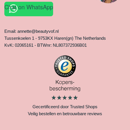
Chat on WhatsApp
Email: annette@beautyvof.nl
Tussenkoelen 1 - 9753KX Haren(gn) The Netherlands
KvK: 02065161 - BTWnr: NL807372936B01
Gecertificeerd door Trusted Shops
Veilig bestellen en betrouwbare reviews