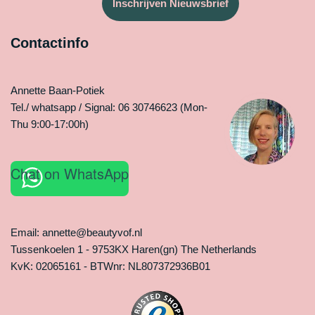
Inschrijven Nieuwsbrief
Contactinfo
Annette Baan-Potiek
Tel./ whatsapp / Signal: 06 30746623 (Mon-
Thu 9:00-17:00h)
Chat on WhatsApp
Email: annette@beautyvof.nl
Tussenkoelen 1 - 9753KX Haren(gn) The Netherlands
KvK: 02065161 - BTWnr: NL807372936B01