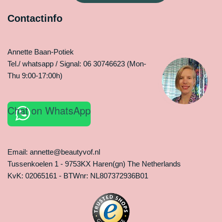
Contactinfo
Annette Baan-Potiek
Tel./ whatsapp / Signal: 06 30746623 (Mon-
Thu 9:00-17:00h)
Chat on WhatsApp
Email: annette@beautyvof.nl
Tussenkoelen 1 - 9753KX Haren(gn) The Netherlands
KvK: 02065161 - BTWnr: NL807372936B01