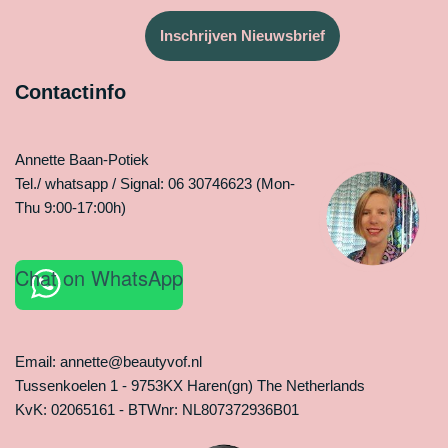
Inschrijven Nieuwsbrief
Contactinfo
Annette Baan-Potiek
Tel./ whatsapp / Signal: 06 30746623 (Mon-
Thu 9:00-17:00h)
Chat on WhatsApp
Email: annette@beautyvof.nl
Tussenkoelen 1 - 9753KX Haren(gn) The Netherlands
KvK: 02065161 - BTWnr: NL807372936B01