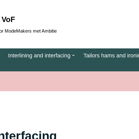
 VoF
 voor ModeMakers met Ambitie
Interlining and interfacing
Tailors hams and ironi
interfacing