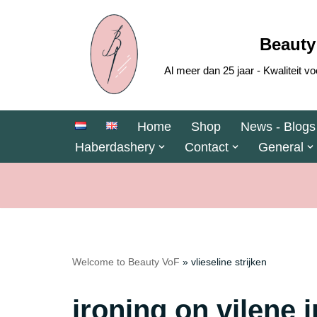
Skip
Beauty
to
Al meer dan 25 jaar - Kwaliteit
content
Home
Shop
News - Blogs
Haberdashery
Contact
General
Welcome to Beauty VoF
»
vlieseline strijken
ironing on vilene 