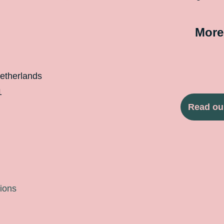
More
etherlands
1
Read ou
ions