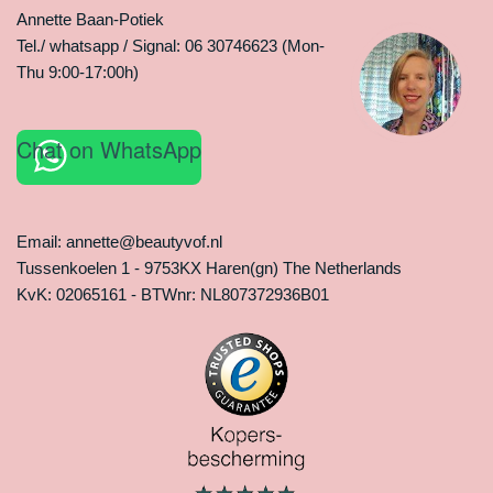
Annette Baan-Potiek
Tel./ whatsapp / Signal: 06 30746623 (Mon-
Thu 9:00-17:00h)
Chat on WhatsApp
Email: annette@beautyvof.nl
Tussenkoelen 1 - 9753KX Haren(gn) The Netherlands
KvK: 02065161 - BTWnr: NL807372936B01