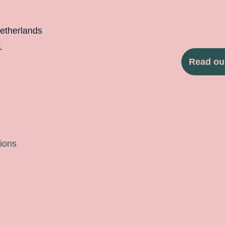
etherlands
1
Read ou
ions