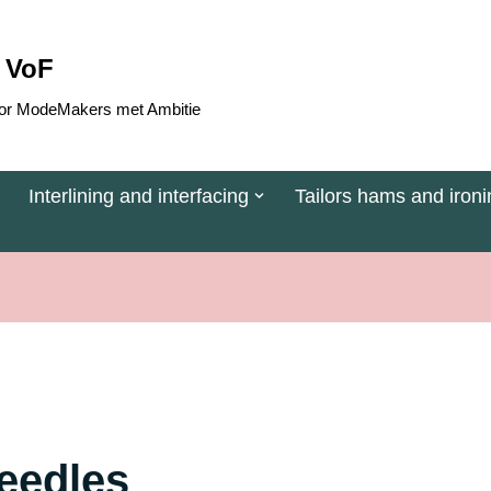
 VoF
 voor ModeMakers met Ambitie
Interlining and interfacing
Tailors hams and ironi
eedles