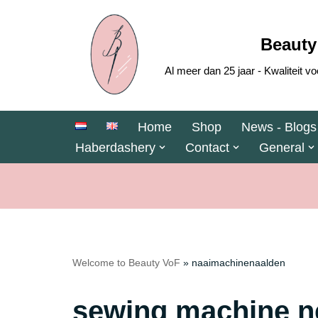
Skip
Beauty
to
Al meer dan 25 jaar - Kwaliteit
content
Home
Shop
News - Blogs
Haberdashery
Contact
General
Welcome to Beauty VoF
»
naaimachinenaalden
sewing machine n