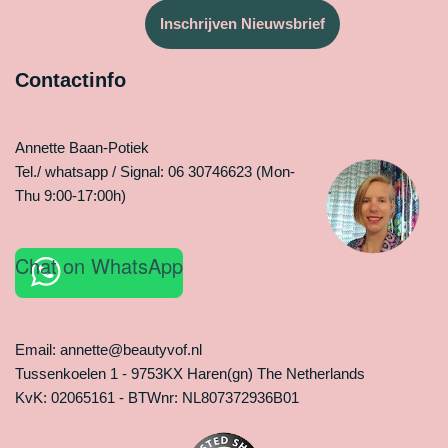
Inschrijven Nieuwsbrief
Contactinfo
Annette Baan-Potiek
Tel./ whatsapp / Signal: 06 30746623 (Mon-
Thu 9:00-17:00h)
Chat on WhatsApp
Email: annette@beautyvof.nl
Tussenkoelen 1 - 9753KX Haren(gn) The Netherlands
KvK: 02065161 - BTWnr: NL807372936B01