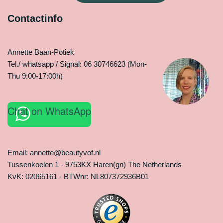
Contactinfo
Annette Baan-Potiek
Tel./ whatsapp / Signal: 06 30746623 (Mon-
Thu 9:00-17:00h)
Chat on WhatsApp
Email: annette@beautyvof.nl
Tussenkoelen 1 - 9753KX Haren(gn) The Netherlands
KvK: 02065161 - BTWnr: NL807372936B01