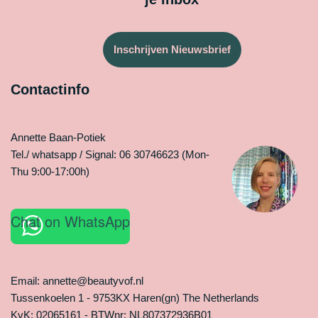
Inschrijven Nieuwsbrief
Contactinfo
Annette Baan-Potiek
Tel./ whatsapp / Signal: 06 30746623 (Mon-
Thu 9:00-17:00h)
Chat on WhatsApp
Email: annette@beautyvof.nl
Tussenkoelen 1 - 9753KX Haren(gn) The Netherlands
KvK: 02065161 - BTWnr: NL807372936B01