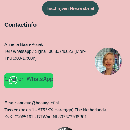
Inschrijven Nieuwsbrief
Contactinfo
Annette Baan-Potiek
Tel./ whatsapp / Signal: 06 30746623 (Mon-
Thu 9:00-17:00h)
Chat on WhatsApp
Email: annette@beautyvof.nl
Tussenkoelen 1 - 9753KX Haren(gn) The Netherlands
KvK: 02065161 - BTWnr: NL807372936B01