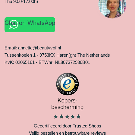
Thu 9:00-17:00h)
Chat on WhatsApp
Email: annette@beautyvof.nl
Tussenkoelen 1 - 9753KX Haren(gn) The Netherlands
KvK: 02065161 - BTWnr: NL807372936B01
Gecertificeerd door Trusted Shops
Veilig bestellen en betrouwbare reviews