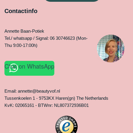
Contactinfo
Annette Baan-Potiek
Tel./ whatsapp / Signal: 06 30746623 (Mon-
Thu 9:00-17:00h)
Chat on WhatsApp
Email: annette@beautyvof.nl
Tussenkoelen 1 - 9753KX Haren(gn) The Netherlands
KvK: 02065161 - BTWnr: NL807372936B01