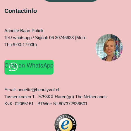
Contactinfo
Annette Baan-Potiek
Tel./ whatsapp / Signal: 06 30746623 (Mon-
Thu 9:00-17:00h)
Chat on WhatsApp
Email: annette@beautyvof.nl
Tussenkoelen 1 - 9753KX Haren(gn) The Netherlands
KvK: 02065161 - BTWnr: NL807372936B01