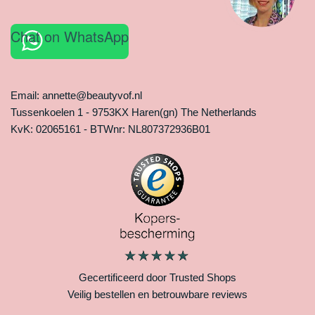
Chat on WhatsApp
Email: annette@beautyvof.nl
Tussenkoelen 1 - 9753KX Haren(gn) The Netherlands
KvK: 02065161 - BTWnr: NL807372936B01
Gecertificeerd door Trusted Shops
Veilig bestellen en betrouwbare reviews