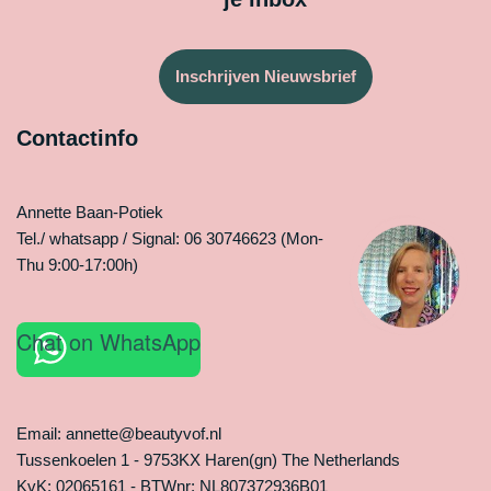
Inschrijven Nieuwsbrief
Contactinfo
Annette Baan-Potiek
Tel./ whatsapp / Signal: 06 30746623 (Mon-
Thu 9:00-17:00h)
Chat on WhatsApp
Email: annette@beautyvof.nl
Tussenkoelen 1 - 9753KX Haren(gn) The Netherlands
KvK: 02065161 - BTWnr: NL807372936B01