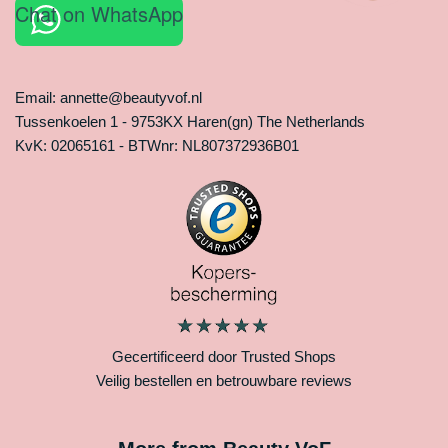
Chat on WhatsApp
Email: annette@beautyvof.nl
Tussenkoelen 1 - 9753KX Haren(gn) The Netherlands
KvK: 02065161 - BTWnr: NL807372936B01
Gecertificeerd door Trusted Shops
Veilig bestellen en betrouwbare reviews