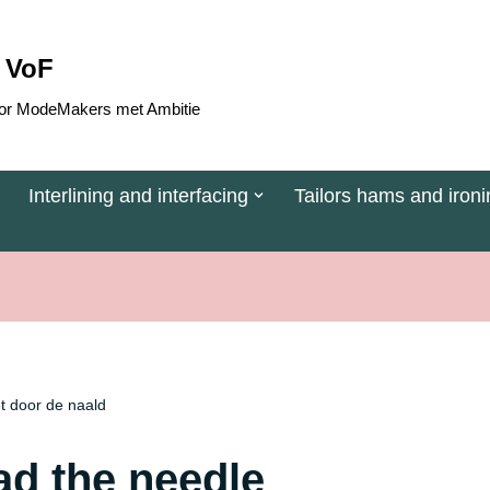
 VoF
 voor ModeMakers met Ambitie
Interlining and interfacing
Tailors hams and ironi
et door de naald
ad the needle