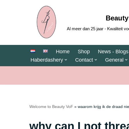
Skip
Beauty
to
Al meer dan 25 jaar - Kwaliteit
content
Home
Shop
News - Blogs
Haberdashery
Contact
General
Welcome to Beauty VoF
»
waarom krijg ik de draad ni
why can I not thre