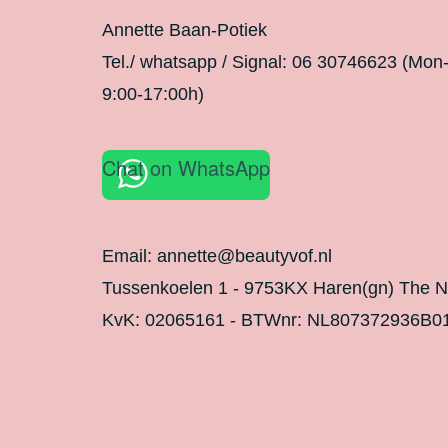
Annette Baan-Potiek
Tel./ whatsapp / Signal: 06 30746623 (Mon
9:00-17:00h)
Chat on WhatsApp
Email: annette@beautyvof.nl
Tussenkoelen 1 - 9753KX Haren(gn) The N
KvK: 02065161 - BTWnr: NL807372936B0
Legal