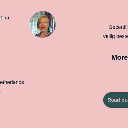
-Thu
Gecertif
Veilig best
More
etherlands
1
Read ou