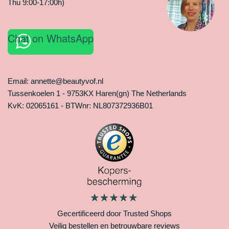
Thu 9:00-17:00h)
Chat on WhatsApp
Email: annette@beautyvof.nl
Tussenkoelen 1 - 9753KX Haren(gn) The Netherlands
KvK: 02065161 - BTWnr: NL807372936B01
Gecertificeerd door Trusted Shops
Veilig bestellen en betrouwbare reviews