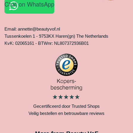
Chat on WhatsApp
Email: annette@beautyvof.nl
Tussenkoelen 1 - 9753KX Haren(gn) The Netherlands
KvK: 02065161 - BTWnr: NL807372936B01
Gecertificeerd door Trusted Shops
Veilig bestellen en betrouwbare reviews