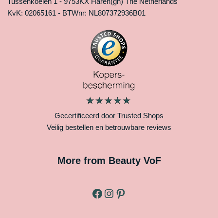
Tussenkoelen 1 - 9753KX Haren(gn) The Netherlands
KvK: 02065161 - BTWnr: NL807372936B01
Gecertificeerd door Trusted Shops
Veilig bestellen en betrouwbare reviews
More from Beauty VoF