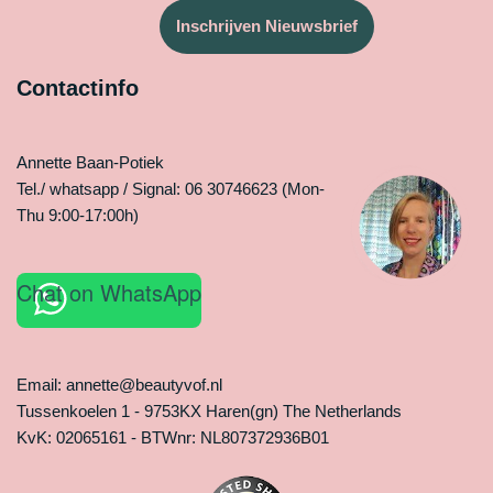
Inschrijven Nieuwsbrief
Contactinfo
Annette Baan-Potiek
Tel./ whatsapp / Signal: 06 30746623 (Mon-
Thu 9:00-17:00h)
Chat on WhatsApp
Email: annette@beautyvof.nl
Tussenkoelen 1 - 9753KX Haren(gn) The Netherlands
KvK: 02065161 - BTWnr: NL807372936B01