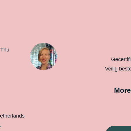
-Thu
Gecertif
Veilig best
More
etherlands
1