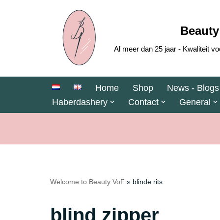
Skip
Beauty
to
Al meer dan 25 jaar - Kwaliteit
content
Home
Shop
News - Blogs
Haberdashery
Contact
General
Welcome to Beauty VoF
»
blinde rits
blind zipper