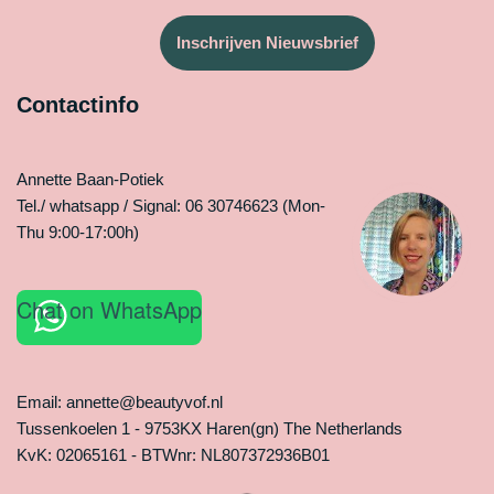
Inschrijven Nieuwsbrief
Contactinfo
Annette Baan-Potiek
Tel./ whatsapp / Signal: 06 30746623 (Mon-
Thu 9:00-17:00h)
Chat on WhatsApp
Email: annette@beautyvof.nl
Tussenkoelen 1 - 9753KX Haren(gn) The Netherlands
KvK: 02065161 - BTWnr: NL807372936B01